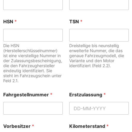
i
s
t
u
HSN
*
TSN
*
n
g
F
a
Die HSN
Dreistellige bis neunstellig
h
(Herstellerschlüsselnummer)
erweiterte Nummer, die das
r
ist eine vierstellige Nummer in
genaue Fahrzeugmodell, die
g
der Zulassungsbescheinigung,
Variante und den Motor
e
die den Fahrzeughersteller
identifiziert (Feld 2.2).
s
eindeutig identifiziert. Sie
t
steht im Fahrzeugschein unter
e
Feld 2.1.
l
l
Fahrgestellnummer
*
Erstzulassung
*
n
u
e
r
Vorbesitzer
*
Kilometerstand
*